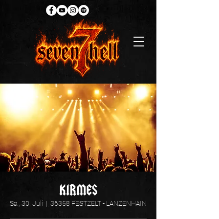
KIRMES
Sa., 30. Juli
  |  
36358 FESTZELT - LANZENHAIN