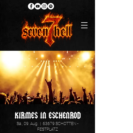
KIRMES IN ESCHENROD
Sa., 09. Aug.
  |  
63679 SCHOTTEN -
FESTPLATZ