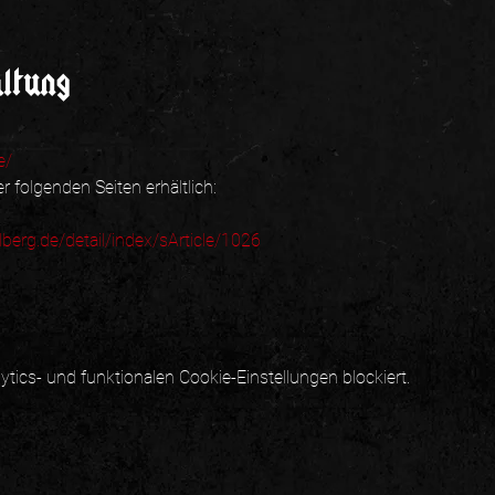
altung
e/
r folgenden Seiten erhältlich: 
dberg.de/detail/index/sArticle/1026
ics- und funktionalen Cookie-Einstellungen blockiert.