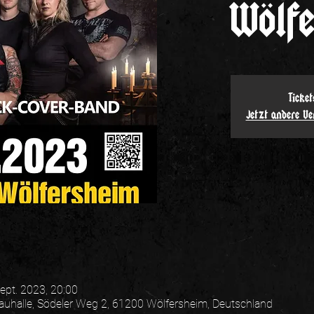
Wölf
Ticket
Jetzt andere V
Sept. 2023, 20:00
auhalle, Södeler Weg 2, 61200 Wölfersheim, Deutschland