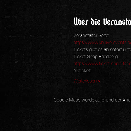
Über die Veranst
Veranstalter Seite:
https://www.kb-live-events.d
Tickets gibt es ab sofort unte
Ticket-Shop Friedberg:
https://www.ticket-shop-frie
ADticket:
Weiterlesen >
Google Maps wurde aufgrund der Analyt