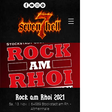
Rock am Rhoi 2021
Sa., 13. Nov.
  |  
64589 Stockstadt am Rh. -
Altrheinhalle