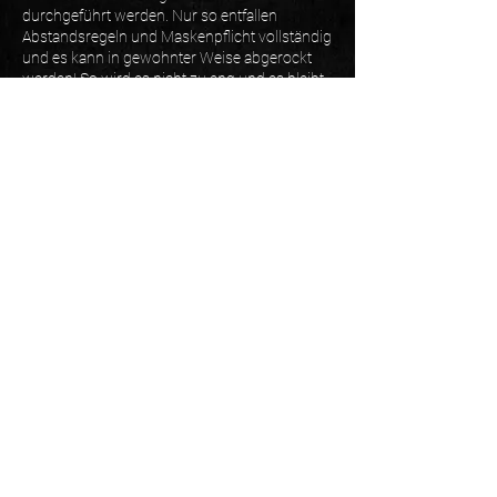
durchgeführt werden. Nur so entfallen
Abstandsregeln und Maskenpflicht vollständig
und es kann in gewohnter Weise abgerockt
werden! So wird es nicht zu eng und es bleibt
auch unter Corona-Bedingungen ein
„Wohlfühlfaktor“ bestehen.
Folge uns:
Impressum
Datenschutz
© 2008 Seven Hell GbR | Hessens
beste Coverband | all rights
reserved
Erstellt von
concept-
werbedesign.de