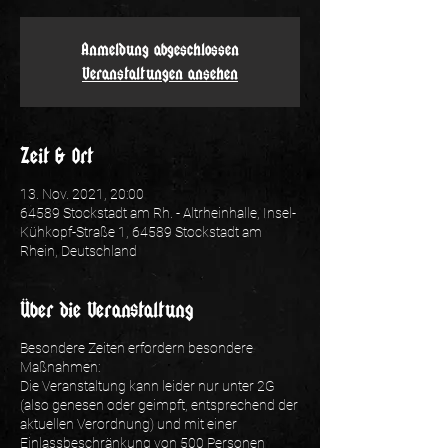
Anmeldung abgeschlossen
Veranstaltungen ansehen
Zeit & Ort
13. Nov. 2021, 20:00
64589 Stockstadt am Rh. - Altrheinhalle, Insel-
Kühkopf-Straße 1, 64589 Stockstadt am
Rhein, Deutschland
Über die Veranstaltung
Besondere Zeiten erfordern besondere
Maßnahmen:
Die Veranstaltung kann leider nur unter 2G
(also genesen oder geimpft, entsprechend der
aktuellen Verordnung) und mit einer
Einlassbeschränkung von 500 Personen