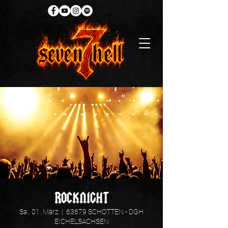
ROCKNIGHT
Sa., 01. März
  |  
63679 SCHOTTEN - DGH
EICHELSACHSEN