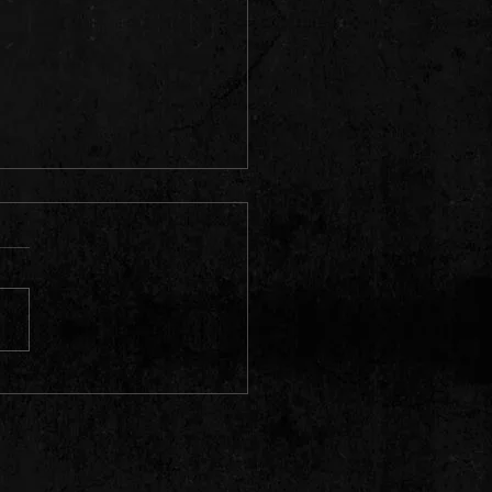
 SW-Motech 🏍️