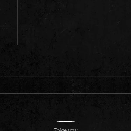
WE ❤️
Seven Hell live am Wölfersheimer See
☀️
Folge uns: