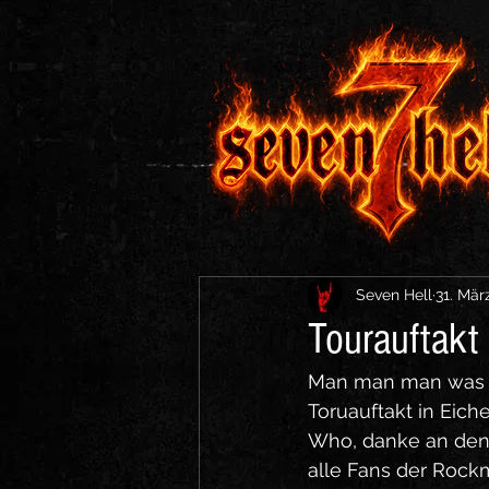
Seven Hell
31. Mär
Tourauftakt 
Man man man was so
Toruauftakt in Eic
Who, danke an den 
alle Fans der Rock